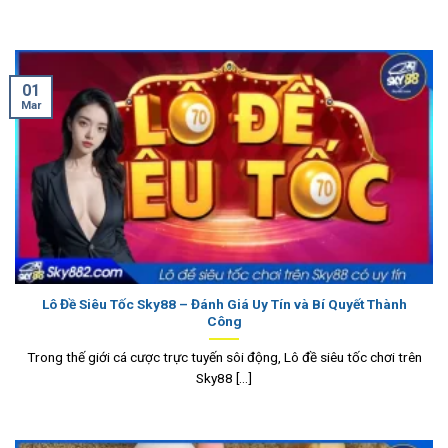
01
Mar
Lô Đề Siêu Tốc Sky88 – Đánh Giá Uy Tín và Bí Quyết Thành
Công
Trong thế giới cá cược trực tuyến sôi động, Lô đề siêu tốc chơi trên
Sky88 [...]