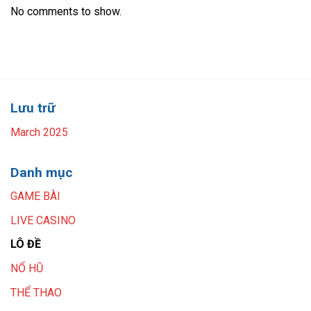
No comments to show.
Lưu trữ
March 2025
Danh mục
GAME BÀI
LIVE CASINO
LÔ ĐỀ
NỔ HŨ
THỂ THAO