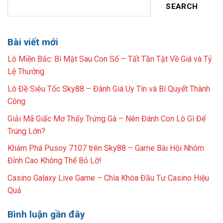
SEARCH
Bài viết mới
Lô Miền Bắc: Bí Mật Sau Con Số – Tất Tần Tật Về Giá và Tỷ
Lệ Thưởng
Lô Đề Siêu Tốc Sky88 – Đánh Giá Uy Tín và Bí Quyết Thành
Công
Giải Mã Giấc Mơ Thấy Trứng Gà – Nên Đánh Con Lô Gì Để
Trúng Lớn?
Khám Phá Pusoy 7107 trên Sky88 – Game Bài Hội Nhóm
Đỉnh Cao Không Thể Bỏ Lỡ!
Casino Galaxy Live Game – Chìa Khóa Đầu Tư Casino Hiệu
Quả
Bình luận gần đây