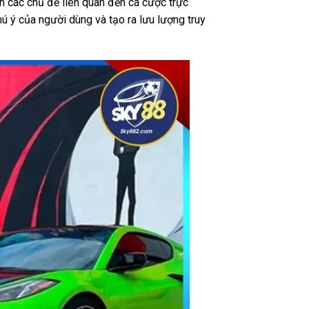
h các chủ đề liên quan đến cá cược trực
hú ý của người dùng và tạo ra lưu lượng truy