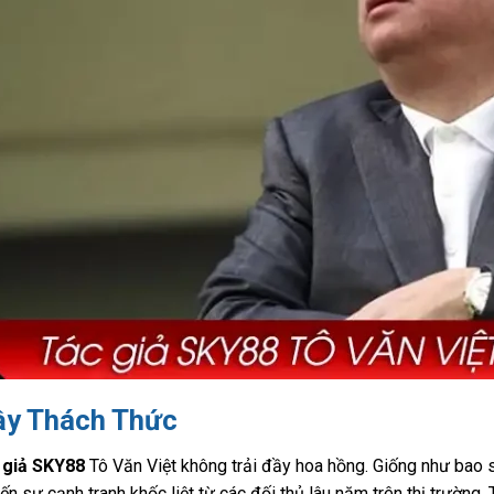
ầy Thách Thức
 giả SKY88
Tô Văn Việt không trải đầy hoa hồng. Giống như bao 
 sự cạnh tranh khốc liệt từ các đối thủ lâu năm trên thị trường. 