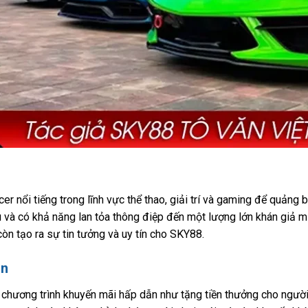
cer nổi tiếng trong lĩnh vực thể thao, giải trí và gaming để quản
 và có khả năng lan tỏa thông điệp đến một lượng lớn khán giả mụ
òn tạo ra sự tin tưởng và uy tín cho SKY88.
ẫn
 chương trình khuyến mãi hấp dẫn như tặng tiền thưởng cho người 