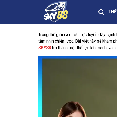
Skip
to
THỂ
content
Trong thế giới cá cược trực tuyến đầy cạnh t
tầm nhìn chiến lược. Bài viết này sẽ khám 
SKY88
trở thành một thế lực lớn mạnh, và n