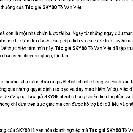
i thường của
Tác giả SKY88
Tô Văn Việt.
mà còn là một nhà chiến lược tài ba. Ngay từ những ngày đầu thà
không chỉ dừng lại ở việc cung cấp dịch vụ cá cược trực tuyến m
. Để thực hiện tầm nhìn này,
Tác giả SKY88
Tô Văn Việt đã tập tr
 nhân viên chuyên nghiệp, tận tâm.
g ngừng, khả năng đưa ra quyết định nhanh chóng và chính xác l
ông qua những quyết định táo bạo và đầy mạo hiểm. Ví dụ, việc 
 e dè đã giúp
Tác giả SKY88
nhanh chóng chiếm lĩnh thị phần và t
ng chỉ dựa trên trực giác mà còn được hỗ trợ bởi dữ liệu và phân
công của SKY88 là văn hóa doanh nghiệp mà
Tác giả SKY88
Tô Vă