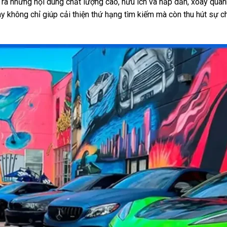
 ra những nội dung chất lượng cao, hữu ích và hấp dẫn, xoay quan
này không chỉ giúp cải thiện thứ hạng tìm kiếm mà còn thu hút sự c