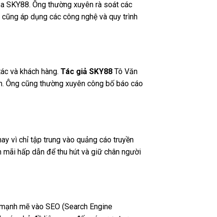
của SKY88. Ông thường xuyên rà soát các
g cũng áp dụng các công nghệ và quy trình
 tác và khách hàng.
Tác giả SKY88
Tô Văn
ch. Ông cũng thường xuyên công bố báo cáo
y vì chỉ tập trung vào quảng cáo truyền
 mãi hấp dẫn để thu hút và giữ chân người
tư mạnh mẽ vào SEO (Search Engine