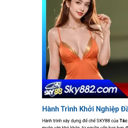
Hành Trình Khởi Nghiệp Đ
Hành trình xây dựng đế chế SKY88 của
Tác
muôn vàn khó khăn, từ nguồn vốn hạn hẹp đến