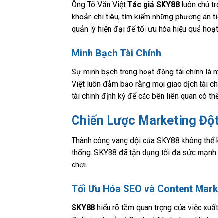
Ông Tô Văn Việt
Tác giả SKY88
luôn chú tr
khoản chi tiêu, tìm kiếm những phương án t
quản lý hiện đại để tối ưu hóa hiệu quả hoạt
Minh Bạch Tài Chính
Sự minh bạch trong hoạt động tài chính là m
Việt luôn đảm bảo rằng mọi giao dịch tài 
tài chính định kỳ để các bên liên quan có t
Chiến Lược Marketing Độ
Thành công vang dội của SKY88 không thể k
thống, SKY88 đã tận dụng tối đa sức mạnh c
chơi.
Tối Ưu Hóa SEO và Content Mark
SKY88
hiểu rõ tầm quan trọng của việc xuấ